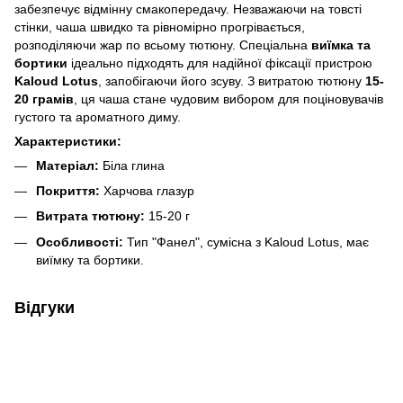
забезпечує відмінну смакопередачу. Незважаючи на товсті
стінки, чаша швидко та рівномірно прогрівається,
розподіляючи жар по всьому тютюну. Спеціальна
виїмка та
бортики
ідеально підходять для надійної фіксації пристрою
Kaloud Lotus
, запобігаючи його зсуву. З витратою тютюну
15-
20 грамів
, ця чаша стане чудовим вибором для поціновувачів
густого та ароматного диму.
Характеристики:
Матеріал:
Біла глина
Покриття:
Харчова глазур
Витрата тютюну:
15-20 г
Особливості:
Тип "Фанел", сумісна з Kaloud Lotus, має
виїмку та бортики.
Відгуки