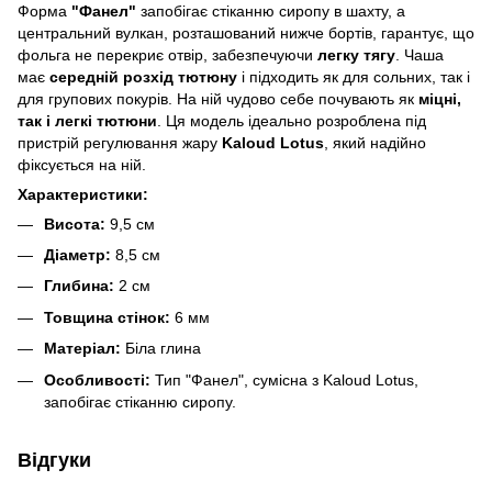
Форма
"Фанел"
запобігає стіканню сиропу в шахту, а
центральний вулкан, розташований нижче бортів, гарантує, що
фольга не перекриє отвір, забезпечуючи
легку тягу
. Чаша
має
середній розхід тютюну
і підходить як для сольних, так і
для групових покурів. На ній чудово себе почувають як
міцні,
так і легкі тютюни
. Ця модель ідеально розроблена під
пристрій регулювання жару
Kaloud Lotus
, який надійно
фіксується на ній.
Характеристики:
Висота:
9,5 см
Діаметр:
8,5 см
Глибина:
2 см
Товщина стінок:
6 мм
Матеріал:
Біла глина
Особливості:
Тип "Фанел", сумісна з Kaloud Lotus,
запобігає стіканню сиропу.
Відгуки