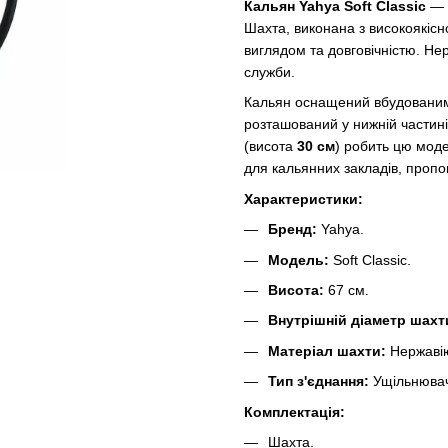
Кальян Yahya Soft Classic
— ц
Шахта, виконана з високоякісн
виглядом та довговічністю. Нер
служби.
Кальян оснащений вбудованим
розташований у нижній частині
(висота
30 см
) робить цю мод
для кальянних закладів, пропо
Характеристики:
Бренд:
Yahya.
Модель:
Soft Classic.
Висота:
67 см.
Внутрішній діаметр шахт
Матеріал шахти:
Нержавію
Тип з'єднання:
Ущільнюва
Комплектація:
Шахта.