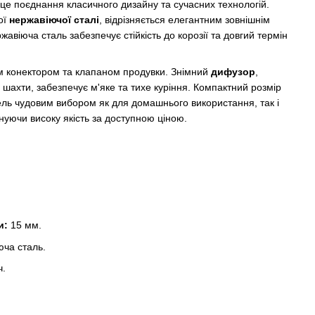
е поєднання класичного дизайну та сучасних технологій.
ої
нержавіючої сталі
, відрізняється елегантним зовнішнім
жавіюча сталь забезпечує стійкість до корозії та довгий термін
 конектором та клапаном продувки. Знімний
дифузор
,
 шахти, забезпечує м'яке та тихе куріння. Компактний розмір
ель чудовим вибором як для домашнього використання, так і
нуючи високу якість за доступною ціною.
и:
15 мм.
ча сталь.
ч.