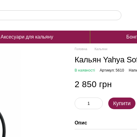
Аксесуари для кальяну
Бон
Головна
Кальяни
Кальян Yahya Sof
В наявності
Артикул: 5610
Напи
2 850 грн
Купити
Опис