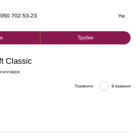
050 702-53-23
Укр
ги
Трубки
t Classic
сати відгук
Порівняти
В бажання