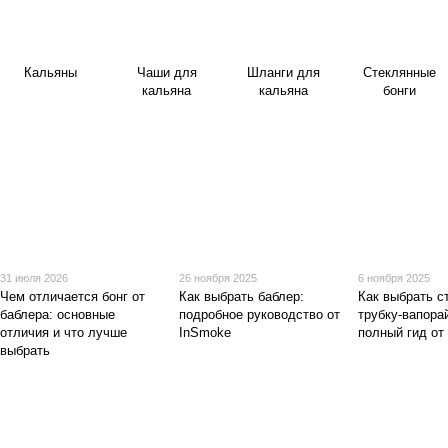
Кальяны
Чаши для
Шланги для
Стеклянные
кальяна
кальяна
бонги
31 июля 2026
26 ноября 2025
6 ноября 2025
Чем отличается бонг от
Как выбрать баблер:
Как выбрать с
баблера: основные
подробное руководство от
трубку-вапора
отличия и что лучше
InSmoke
полный гид от
выбрать