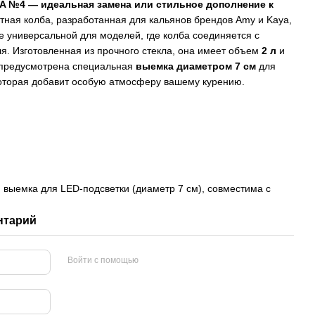
YA №4 — идеальная замена или стильное дополнение к
тная колба, разработанная для кальянов брендов Amy и Kaya,
ее универсальной для моделей, где колба соединяется с
я. Изготовленная из прочного стекла, она имеет объем
2 л
и
и предусмотрена специальная
выемка диаметром 7 см
для
которая добавит особую атмосферу вашему курению.
 выемка для LED-подсветки (диаметр 7 см), совместима с
нтарий
Войти с помощью