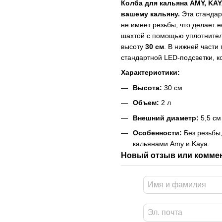
Колба для кальяна AMY, KA
вашему кальяну.
Эта стандар
не имеет резьбы, что делает 
шахтой с помощью уплотнител
высоту
30 см
. В нижней част
стандартной LED-подсветки, 
Характеристики:
Высота:
30 см
Объем:
2 л
Внешний диаметр:
5,5 см
Особенности:
Без резьбы,
кальянами Amy и Kaya.
Новый отзыв или комме