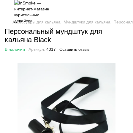
Аксессуары для кальяна
Мундштуки для кальяна
Персонал
Персональный мундштук для
кальяна Black
В наличии
Артикул:
4017
Оставить отзыв