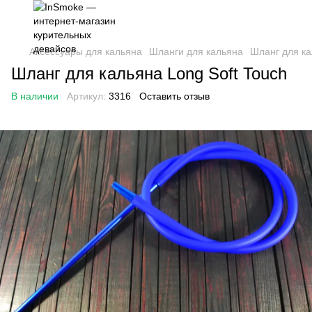
Аксессуары для кальяна
Шланги для кальяна
Шланг для ка
Шланг для кальяна Long Soft Touch
В наличии
Артикул:
3316
Оставить отзыв