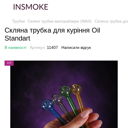
Трубки
Скляні трубки-вапорайзери (WAX)
Скляна трубка для
Скляна трубка для куріння Oil
Standart
В наявності
Артикул:
11407
Написати відгук
ХІТ