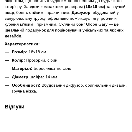
акцентом, що робить її чудовим доповненням до будь-якого
інтер'єру. Завдяки компактним розмірам
(18x18 см)
та зручній
ніжці, бонг є стійким і практичним.
Дифузор
, вбудований у
занурювальну трубку, ефективно пом'якшує тягу, роблячи
куріння м'яким і приємним. Скляний бонг Globe Gary — це
ідеальний подарунок для поціновувачів унікальних та якісних
девайсів.
Характеристики:
Розмір:
18x18 см
Колір:
Прозорий, сірий
Матеріал:
Боросилікатне скло
Діаметр шліфа:
14 мм
Особливості:
Вбудований дифузор, оригінальний дизайн,
зручна ніжка.
Відгуки