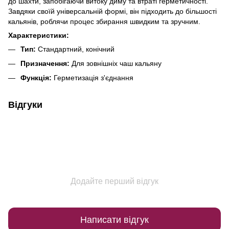
до шахти, запобігаючи витоку диму та втраті герметичності.
Завдяки своїй універсальній формі, він підходить до більшості
кальянів, роблячи процес збирання швидким та зручним.
Характеристики:
Тип:
Стандартний, конічний
Призначення:
Для зовнішніх чаш кальяну
Функція:
Герметизація з'єднання
Відгуки
Додайте перший відгук
Написати відгук