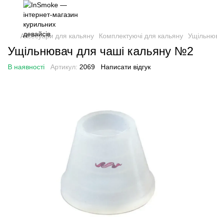
Аксесуари для кальяну
Комплектуючі для кальяну
Ущільнюв
Ущільнювач для чаші кальяну №2
В наявності
Артикул:
2069
Написати відгук