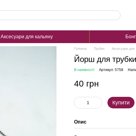
Аксесуари для кальяну
Бон
Головна
Трубки
Аксесуари для 
Йорш для трубк
В наявності
Артикул: 5758
Напи
40 грн
Купити
Опис