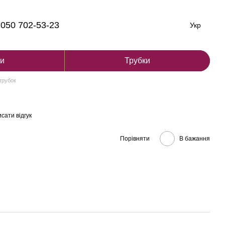
050 702-53-23
Укр
ги
Трубки
трубок
и
сати відгук
Порівняти
В бажання