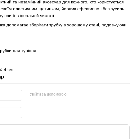
тний та незамінний аксесуар для кожного, хто користується
 своїм еластичним щетинкам, йоржик ефективно і без зусиль
уючи її в ідеальній чистоті.
ка допомагає зберігати трубку в хорошому стані, подовжуючи
убки для куріння.
и:
4 см.
ар
Увійти за допомогою