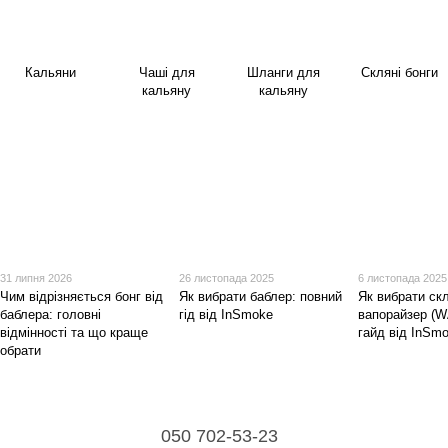
Кальяни
Чаші для
Шланги для
Скляні бонги
кальяну
кальяну
31 липня 2026
26 листопада 2025
6 листопада 2025
Чим відрізняється бонг від
Як вибрати баблер: повний
Як вибрати ск
баблера: головні
гід від InSmoke
вапорайзер (W
відмінності та що краще
гайд від InSm
обрати
050 702-53-23