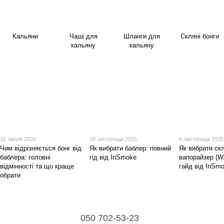
Кальяни
Чаші для
Шланги для
Скляні бонги
кальяну
кальяну
31 липня 2026
26 листопада 2025
6 листопада 2025
Чим відрізняється бонг від
Як вибрати баблер: повний
Як вибрати ск
баблера: головні
гід від InSmoke
вапорайзер (W
відмінності та що краще
гайд від InSm
обрати
050 702-53-23