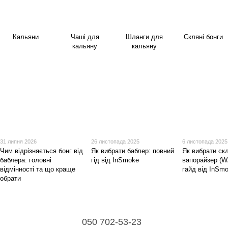
Кальяни
Чаші для
Шланги для
Скляні бонги
кальяну
кальяну
31 липня 2026
26 листопада 2025
6 листопада 2025
Чим відрізняється бонг від
Як вибрати баблер: повний
Як вибрати ск
баблера: головні
гід від InSmoke
вапорайзер (W
відмінності та що краще
гайд від InSm
обрати
050 702-53-23