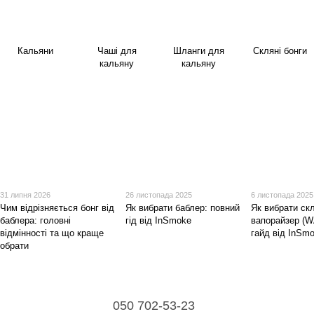
Кальяни
Чаші для
Шланги для
Скляні бонги
кальяну
кальяну
31 липня 2026
26 листопада 2025
6 листопада 2025
Чим відрізняється бонг від
Як вибрати баблер: повний
Як вибрати ск
баблера: головні
гід від InSmoke
вапорайзер (W
відмінності та що краще
гайд від InSm
обрати
050 702-53-23