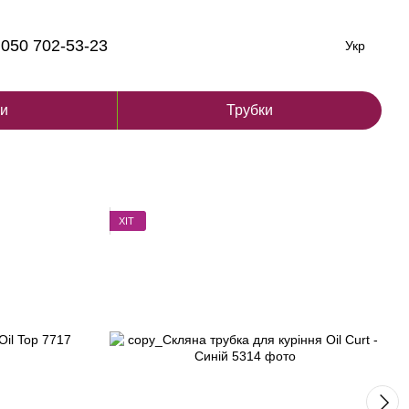
050 702-53-23
Укр
ги
Трубки
ХІТ