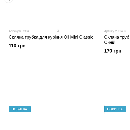
3
Артикул: 7384
Артикул: 11407
Скляна трубка для куріння Oil Mini Classic
Скляна трубк
Синій
110 грн
170 грн
НОВИНКА
НОВИНКА