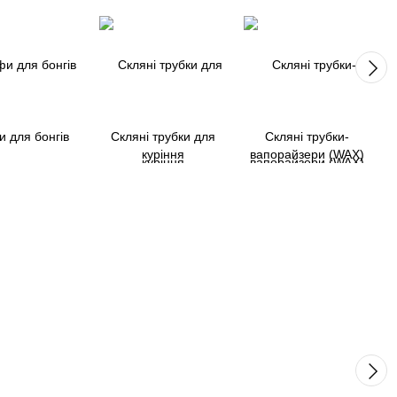
 для бонгів
Скляні трубки для
Скляні трубки-
куріння
вапорайзери (WAX)