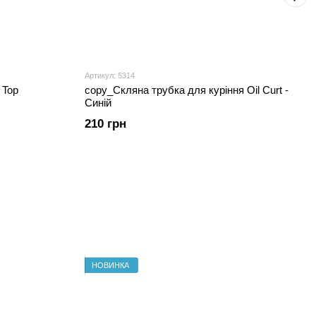
Артикул: 5314
 Top
copy_Скляна трубка для куріння Oil Curt -
Синій
210 грн
НОВИНКА