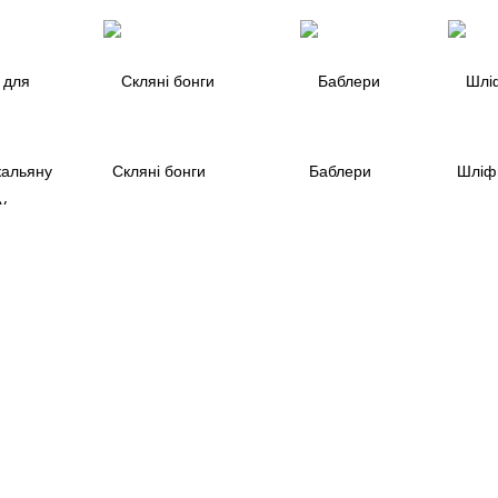
кальяну
Скляні бонги
Баблери
Шліфи