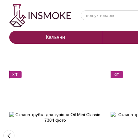
Перейти до основного контенту
Кальяни
ХІТ
ХІТ