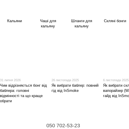
Кальяни
Чаші для
Шланги для
Скляні бонги
кальяну
кальяну
31 липня 2026
26 листопада 2025
6 листопада 2025
Чим відрізняється бонг від
Як вибрати баблер: повний
Як вибрати ск
баблера: головні
гід від InSmoke
вапорайзер (W
відмінності та що краще
гайд від InSm
обрати
050 702-53-23