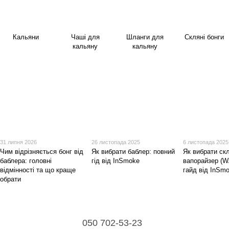
Кальяни
Чаші для
Шланги для
Скляні бонги
кальяну
кальяну
31 липня 2026
26 листопада 2025
6 листопада 2025
Чим відрізняється бонг від
Як вибрати баблер: повний
Як вибрати ск
баблера: головні
гід від InSmoke
вапорайзер (W
відмінності та що краще
гайд від InSm
обрати
050 702-53-23