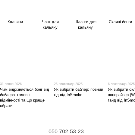
Кальяни
Чаші для
Шланги для
Скляні бонги
кальяну
кальяну
31 липня 2026
26 листопада 2025
6 листопада 2025
Чим відрізняється бонг від
Як вибрати баблер: повний
Як вибрати ск
баблера: головні
гід від InSmoke
вапорайзер (W
відмінності та що краще
гайд від InSm
обрати
050 702-53-23