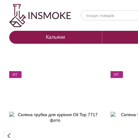
Перейти до основного контенту
Кальяни
ХІТ
ХІТ