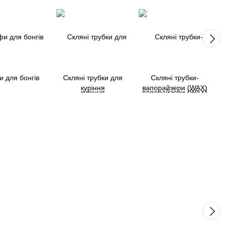
 для бонгів
Скляні трубки для
Скляні трубки-
куріння
вапорайзери (WAX)