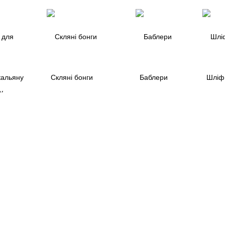
кальяну
Скляні бонги
Баблери
Шліфи