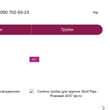
050 702-53-23
Укр
ги
Трубки
ХІТ