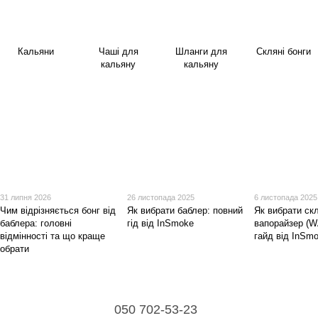
Кальяни
Чаші для
Шланги для
Скляні бонги
кальяну
кальяну
31 липня 2026
26 листопада 2025
6 листопада 2025
Чим відрізняється бонг від
Як вибрати баблер: повний
Як вибрати ск
баблера: головні
гід від InSmoke
вапорайзер (W
відмінності та що краще
гайд від InSm
обрати
050 702-53-23