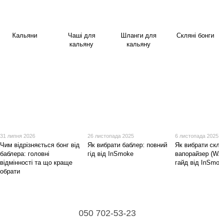
Кальяни
Чаші для
Шланги для
Скляні бонги
кальяну
кальяну
31 липня 2026
26 листопада 2025
6 листопада 2025
Чим відрізняється бонг від
Як вибрати баблер: повний
Як вибрати ск
баблера: головні
гід від InSmoke
вапорайзер (W
відмінності та що краще
гайд від InSm
обрати
050 702-53-23