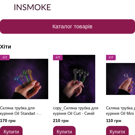
Каталог товарів
Хіти
ХІТ
ХІТ
ХІТ
Скляна трубка для
copy_Скляна трубка для
Скляна трубка 
куріння Oil Standart -
куріння Oil Curt - Синій
куріння Oil Mini
Синій
170 грн
210 грн
110 грн
Купити
Купити
Купити