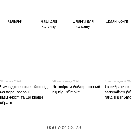
Кальяни
Чаші для
Шланги для
Скляні бонги
кальяну
кальяну
31 липня 2026
26 листопада 2025
6 листопада 2025
Чим відрізняється бонг від
Як вибрати баблер: повний
Як вибрати ск
баблера: головні
гід від InSmoke
вапорайзер (W
відмінності та що краще
гайд від InSm
обрати
050 702-53-23