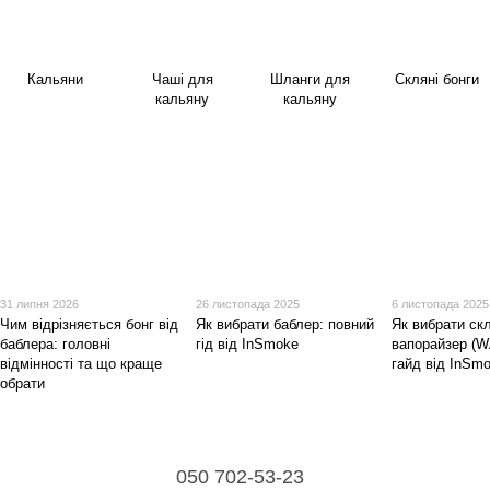
Кальяни
Чаші для
Шланги для
Скляні бонги
кальяну
кальяну
31 липня 2026
26 листопада 2025
6 листопада 2025
Чим відрізняється бонг від
Як вибрати баблер: повний
Як вибрати ск
баблера: головні
гід від InSmoke
вапорайзер (W
відмінності та що краще
гайд від InSm
обрати
050 702-53-23