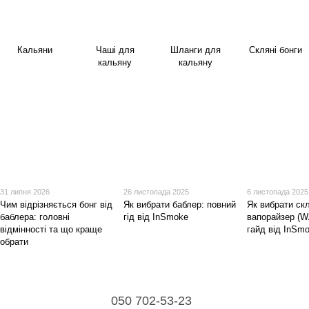
Кальяни
Чаші для
Шланги для
Скляні бонги
кальяну
кальяну
31 липня 2026
26 листопада 2025
6 листопада 2025
Чим відрізняється бонг від
Як вибрати баблер: повний
Як вибрати ск
баблера: головні
гід від InSmoke
вапорайзер (W
відмінності та що краще
гайд від InSm
обрати
050 702-53-23