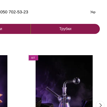
050 702-53-23
Укр
ги
Трубки
ХІТ