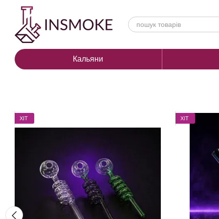
Перейти до основного контенту
Кальяни
ХІТ
ХІТ