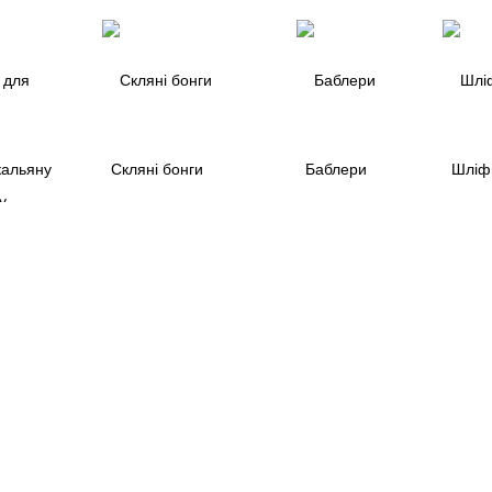
кальяну
Скляні бонги
Баблери
Шліфи