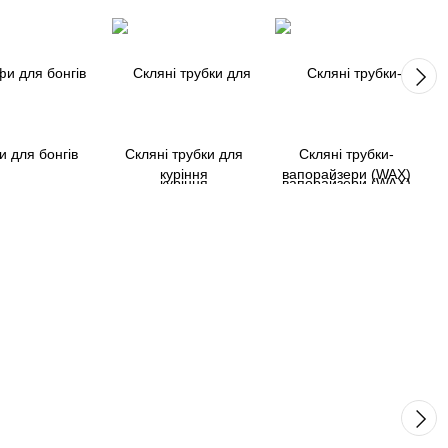
 для бонгів
Скляні трубки для
Скляні трубки-
куріння
вапорайзери (WAX)