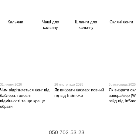
Кальяни
Чаші для
Шланги для
Скляні бонги
кальяну
кальяну
31 липня 2026
26 листопада 2025
6 листопада 2025
Чим відрізняється бонг від
Як вибрати баблер: повний
Як вибрати ск
баблера: головні
гід від InSmoke
вапорайзер (W
відмінності та що краще
гайд від InSm
обрати
050 702-53-23