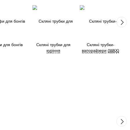
 для бонгів
Скляні трубки для
Скляні трубки-
куріння
вапорайзери (WAX)