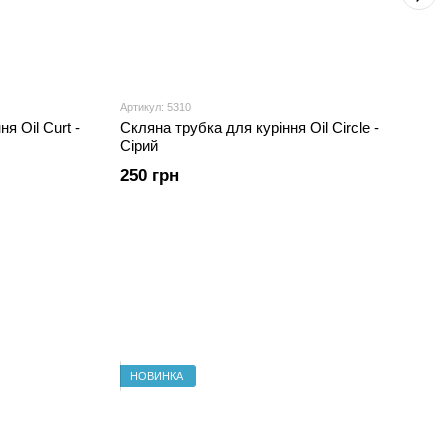
Артикул: 5310
я Oil Curt -
Скляна трубка для куріння Oil Circle -
Сірий
250 грн
НОВИНКА