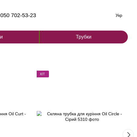
050 702-53-23
Укр
ги
Трубки
ХІТ