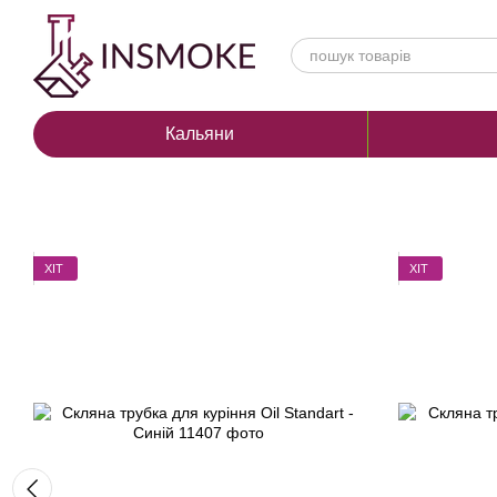
Перейти до основного контенту
Кальяни
ХІТ
ХІТ