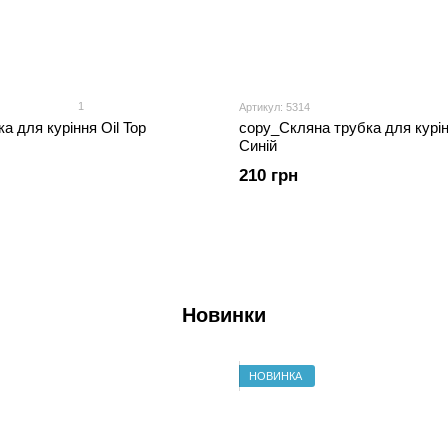
1
Артикул: 5314
а для куріння Oil Top
copy_Скляна трубка для курінн
Синій
210 грн
Новинки
НОВИНКА