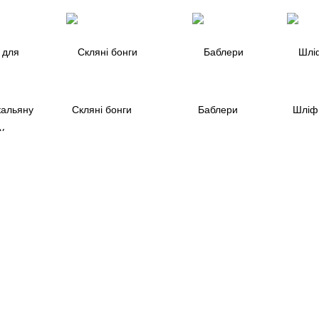
кальяну
Скляні бонги
Баблери
Шліфи